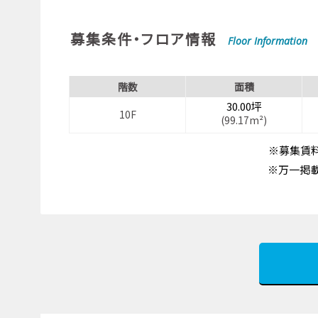
募集条件・フロア情報
Floor Information
階数
面積
30.00坪
10F
(99.17m²)
※募集賃料
※万一掲