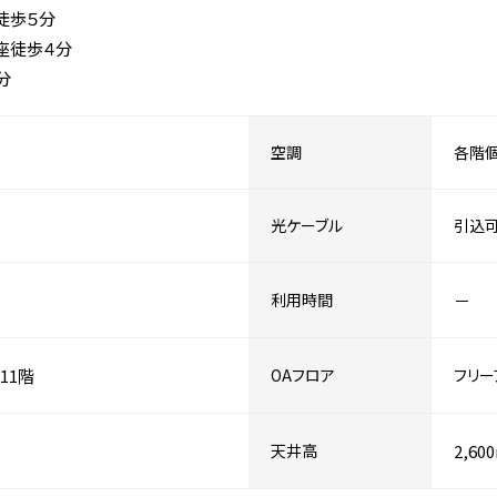
徒歩５分
座徒歩４分
分
空調
各階
光ケーブル
引込
利用時間
－
11階
OAフロア
フリー
天井高
2,60