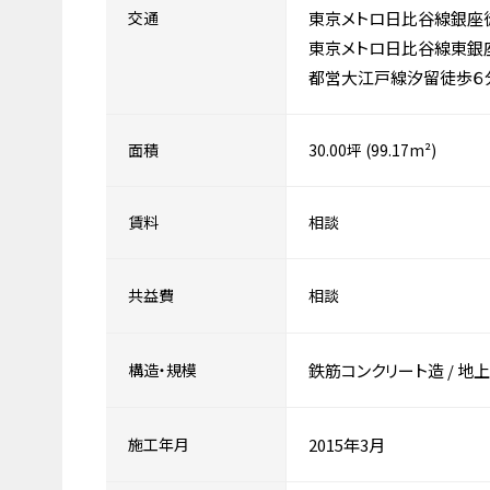
交通
東京メトロ日比谷線銀座
東京メトロ日比谷線東銀
都営大江戸線汐留徒歩６
面積
30.00坪 (99.17m²)
賃料
相談
共益費
相談
構造・規模
鉄筋コンクリート造
/
地上
施工年月
2015年3月