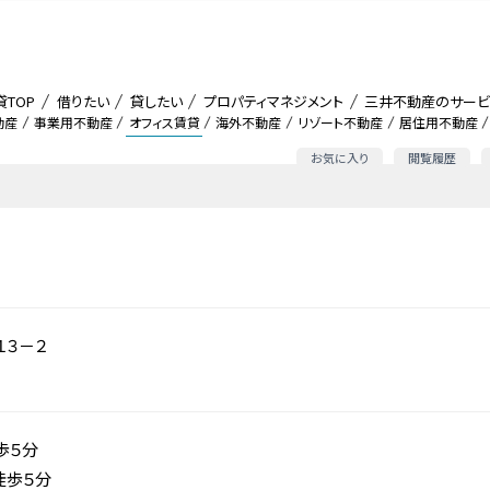
貸TOP
借りたい
貸したい
プロパティマネジメント
三井不動産のサービ
動産
事業用不動産
オフィス賃貸
海外不動産
リゾート不動産
居住用不動産
お気に入り
閲覧履歴
１３－２
歩５分
徒歩５分