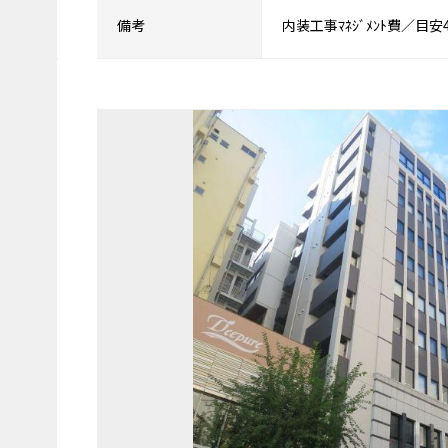
備考
内装工事ﾏﾈｼﾞﾒﾝﾄ費／目安