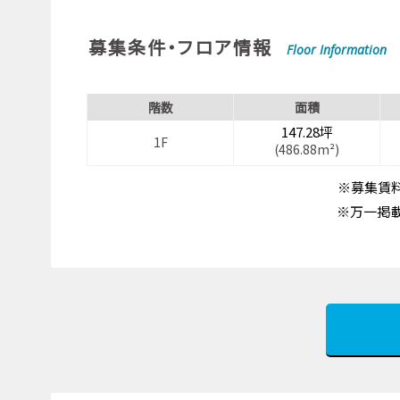
募集条件・フロア情報
Floor Information
階数
面積
147.28坪
1F
(486.88m²)
※募集賃料
※万一掲