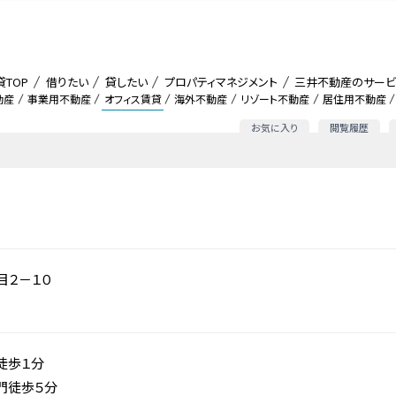
貸TOP
借りたい
貸したい
プロパティマネジメント
三井不動産のサービ
動産
事業用不動産
オフィス賃貸
海外不動産
リゾート不動産
居住用不動産
お気に入り
閲覧履歴
目２－１０
徒歩１分
門徒歩５分