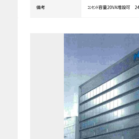
備考
ｺﾝｾﾝﾄ容量20VA増設可 