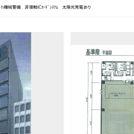
24ｈ機械警備 非接触ICｶｰﾄﾞｼｽﾃﾑ 太陽光発電あり