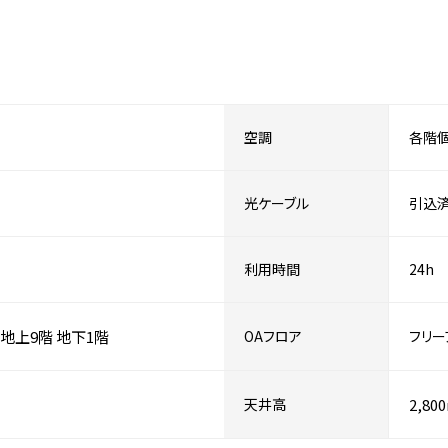
空調
各階
光ケーブル
引込
利用時間
24h
地上9階
地下1階
OAフロア
フリー
天井高
2,80