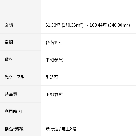
面積
51.53坪 (170.35m²) ～ 163.44坪 (540.30m²)
空調
各階個別
賃料
下記参照
光ケーブル
引込可
共益費
下記参照
利用時間
－
構造・規模
鉄骨造
/
地上8階