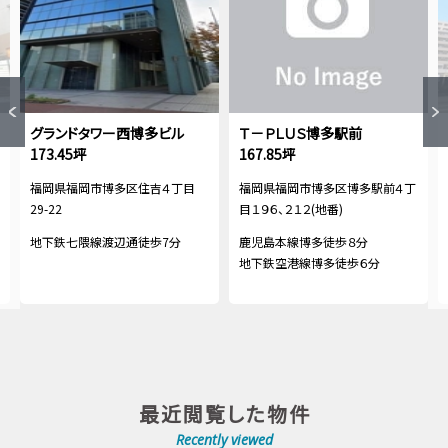
グランドタワー西博多ビル
Ｔ－ＰＬＵＳ博多駅前
173.45坪
167.85坪
福岡県福岡市博多区住吉４丁目
福岡県福岡市博多区博多駅前４丁
29-22
目１９６、２１２(地番)
地下鉄七隈線渡辺通徒歩7分
鹿児島本線博多徒歩８分
地下鉄空港線博多徒歩６分
最近閲覧した物件
Recently viewed