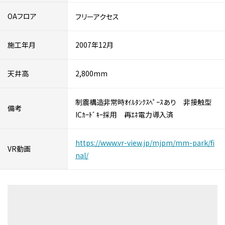
OAフロア
フリーアクセス
施工年月
2007年12月
天井高
2,800mm
制震構造非常時ｵｲﾙﾀﾝｸｽﾍﾟｰｽあり 非接触型
備考
ICｶｰﾄﾞｷｰ採用 再ｴﾈ電力導入済
https://www.vr-view.jp/mjpm/mm-park/fi
VR動画
nal/