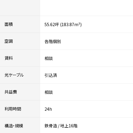
面積
55.62坪 (183.87m²)
空調
各階個別
賃料
相談
光ケーブル
引込済
共益費
相談
利用時間
24h
構造・規模
鉄骨造
/
地上16階