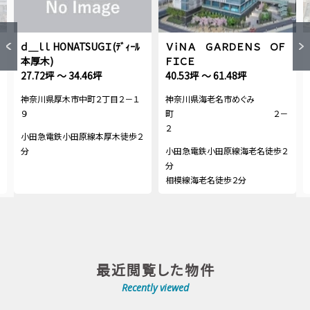
ｄ＿ｌｌ HONATSUGＩ(ﾃﾞｨｰﾙ
ＶｉＮＡ ＧＡＲＤＥＮＳ ＯＦ
本厚木)
ＦＩＣＥ
27.72坪 ～ 34.46坪
40.53坪 ～ 61.48坪
神奈川県厚木市中町２丁目２－１
神奈川県海老名市めぐみ
９
町 ２－
２
小田急電鉄小田原線本厚木徒歩２
分
小田急電鉄小田原線海老名徒歩２
分
相模線海老名徒歩２分
最近閲覧した物件
Recently viewed