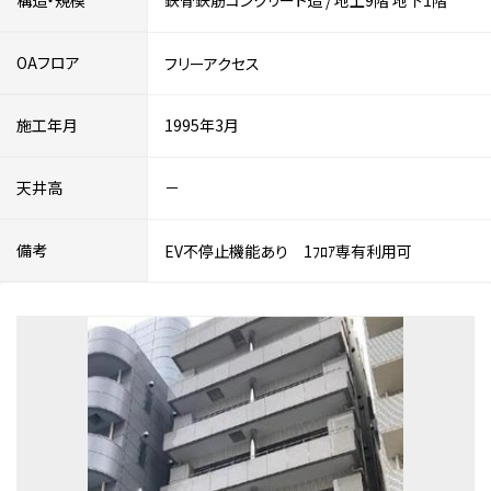
構造・規模
鉄骨鉄筋コンクリート造
/
地上9階
地下1階
OAフロア
フリーアクセス
施工年月
1995年3月
天井高
－
備考
EV不停止機能あり 1ﾌﾛｱ専有利用可