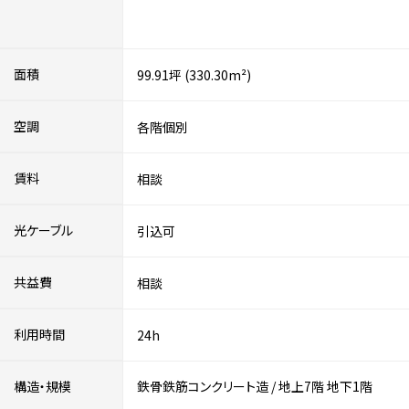
面積
99.91坪 (330.30m²)
空調
各階個別
賃料
相談
光ケーブル
引込可
共益費
相談
利用時間
24h
構造・規模
鉄骨鉄筋コンクリート造
/
地上7階
地下1階