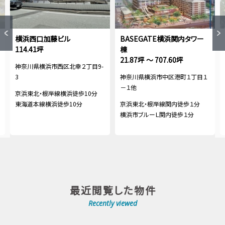
横浜西口加藤ビル
BASEGATE横浜関内タワー
114.41坪
棟
21.87坪 ～ 707.60坪
神奈川県横浜市西区北幸２丁目9-
3
神奈川県横浜市中区港町１丁目１
－１他
京浜東北・根岸線横浜徒歩10分
東海道本線横浜徒歩10分
京浜東北・根岸線関内徒歩１分
横浜市ブルーＬ関内徒歩１分
最近閲覧した物件
Recently viewed