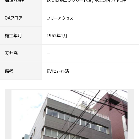
構造・規模
鉄骨鉄筋コンクリート造
/
地上5階
地下1階
OAフロア
フリーアクセス
施工年月
1962年1月
天井高
－
備考
EVﾘﾆｭｰｱﾙ済