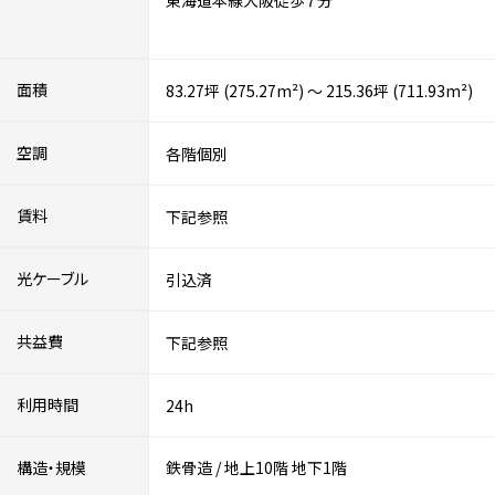
東海道本線大阪徒歩７分
面積
83.27坪 (275.27m²) ～ 215.36坪 (711.93m²)
空調
各階個別
賃料
下記参照
光ケーブル
引込済
共益費
下記参照
利用時間
24h
構造・規模
鉄骨造
/
地上10階
地下1階