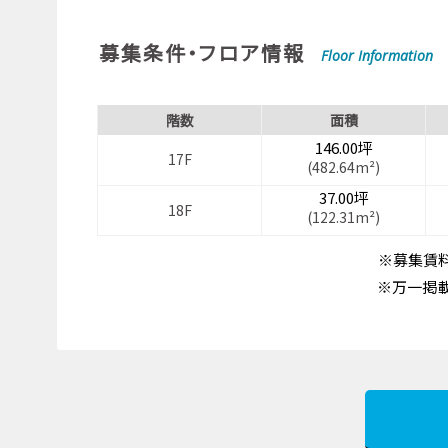
募集条件・フロア情報
Floor Information
階数
面積
146.00坪
17F
(482.64m²)
37.00坪
18F
(122.31m²)
※募集賃料
※万一掲