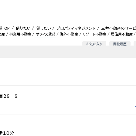
貸TOP
借りたい
貸したい
プロパティマネジメント
三井不動産のサービ
動産
事業用不動産
オフィス賃貸
海外不動産
リゾート不動産
居住用不動産
お気に入り
閲覧履歴
目２８－８
歩１０分