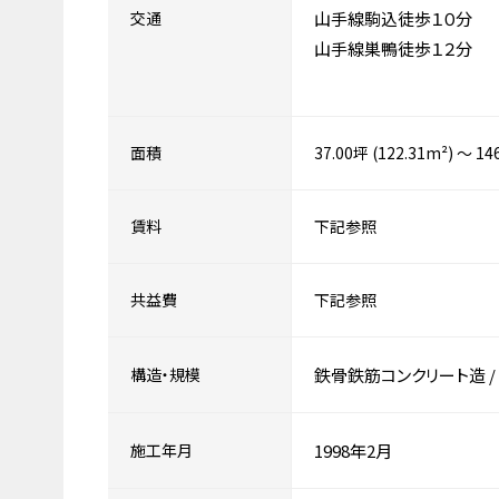
交通
山手線駒込徒歩１０分
山手線巣鴨徒歩１２分
面積
37.00坪 (122.31m²) ～ 14
賃料
下記参照
共益費
下記参照
構造・規模
鉄骨鉄筋コンクリート造
/
施工年月
1998年2月