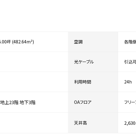
6.00坪 (482.64m²)
空調
各階
光ケーブル
引込
利用時間
24h
地上23階
地下3階
OAフロア
フリー
天井高
2,63