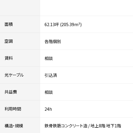
面積
62.13坪 (205.39m²)
空調
各階個別
賃料
相談
光ケーブル
引込済
共益費
相談
利用時間
24h
構造・規模
鉄骨鉄筋コンクリート造
/
地上8階
地下1階