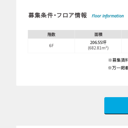
募集条件・フロア情報
Floor Information
階数
面積
206.55坪
6F
(682.81m²)
※募集賃料
※万一掲