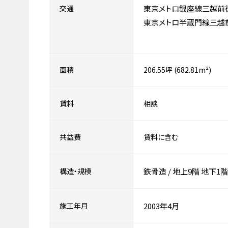
交通
東京メトロ銀座線三越前
東京メトロ半蔵門線三越
面積
206.55坪 (682.81m²)
賃料
相談
共益費
賃料に含む
構造・規模
鉄骨造
/
地上9階
地下1階
施工年月
2003年4月