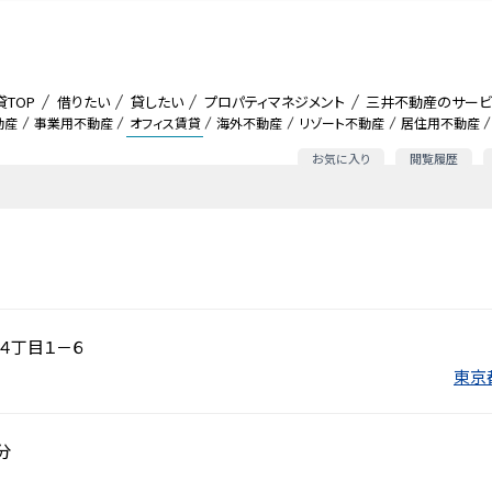
貸TOP
借りたい
貸したい
プロパティマネジメント
三井不動産のサービ
動産
事業用不動産
オフィス賃貸
海外不動産
リゾート不動産
居住用不動産
お気に入り
閲覧履歴
４丁目１－６
東京
分