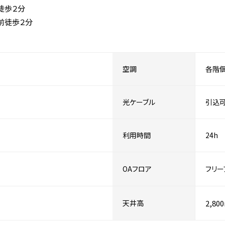
徒歩２分
前徒歩２分
空調
各階
光ケーブル
引込
利用時間
24h
OAフロア
フリー
天井高
2,80