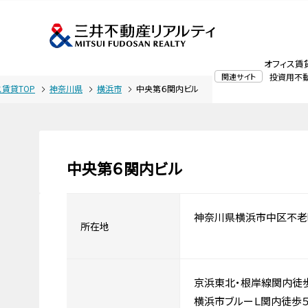
オフィス賃
関連サイト
投資用不
ス賃貸TOP
神奈川県
横浜市
中央第６関内ビル
中央第６関内ビル
神奈川県横浜市中区不老
所在地
京浜東北・根岸線関内徒
横浜市ブルーＬ関内徒歩