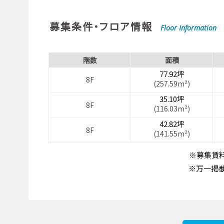
募集条件・フロア情報
Floor Information
階数
面積
77.92坪
8F
(257.59m²)
35.10坪
8F
(116.03m²)
42.82坪
8F
(141.55m²)
※募集賃料
※万一掲