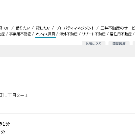
貸TOP
借りたい
貸したい
プロパティマネジメント
三井不動産のサービ
動産
事業用不動産
オフィス賃貸
海外不動産
リゾート不動産
居住用不動産
お気に入り
閲覧履歴
町１丁目２－１
歩１分
５分