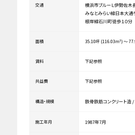
交通
横浜市ブルーＬ伊勢佐木
みなとみらい線日本大通
根岸線石川町徒歩１０分
面積
35.10坪 (116.03m²) ～ 77
賃料
下記参照
共益費
下記参照
構造・規模
鉄骨鉄筋コンクリート造
/
施工年月
1987年7月