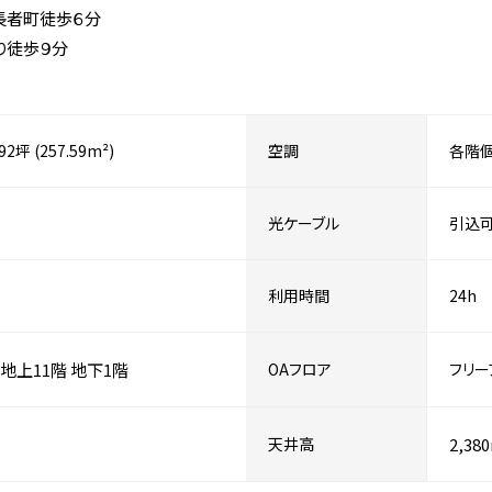
長者町徒歩６分
り徒歩９分
.92坪 (257.59m²)
空調
各階
光ケーブル
引込
利用時間
24h
地上11階
地下1階
OAフロア
フリー
天井高
2,38