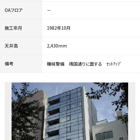
OAフロア
－
施工年月
1982年10月
天井高
2,430mm
備考
機械警備 靖国通りに面する ｾｯﾄｱｯﾌﾟ