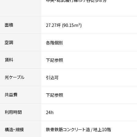
中央・総武緩行線市ケ谷徒歩８分
面積
27.27坪 (90.15m²)
空調
各階個別
賃料
下記参照
光ケーブル
引込可
共益費
下記参照
利用時間
24h
構造・規模
鉄骨鉄筋コンクリート造
/
地上10階