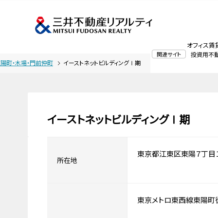
オフィス賃
関連サイト
投資用不
陽町・木場・門前仲町
イーストネットビルディングⅠ期
イーストネットビルディングⅠ期
東京都江東区東陽７丁目
所在地
東京メトロ東西線東陽町