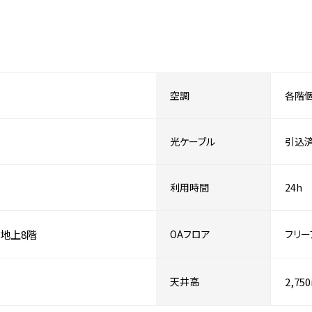
空調
各階
光ケーブル
引込
利用時間
24h
地上8階
OAフロア
フリー
天井高
2,75