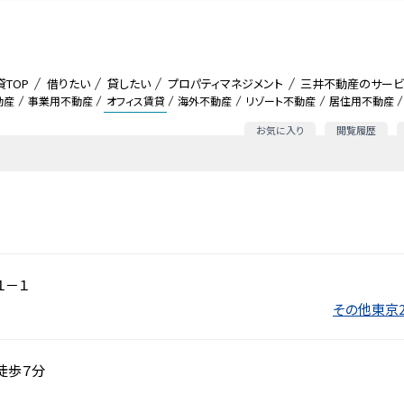
貸TOP
借りたい
貸したい
プロパティマネジメント
三井不動産のサービ
動産
事業用不動産
オフィス賃貸
海外不動産
リゾート不動産
居住用不動産
お気に入り
閲覧履歴
１－１
その他東京2
徒歩７分