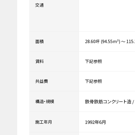
交通
面積
28.60坪 (94.55m²) ～ 115
賃料
下記参照
共益費
下記参照
構造・規模
鉄骨鉄筋コンクリート造
/
施工年月
1992年6月