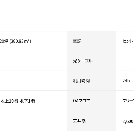
.20坪 (380.83m²)
空調
セント
光ケーブル
－
利用時間
24h
地上10階
地下1階
OAフロア
フリー
天井高
2,60