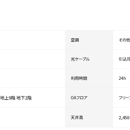
空調
その
光ケーブル
引込
利用時間
24h
地上9階
地下2階
OAフロア
フリー
天井高
2,45