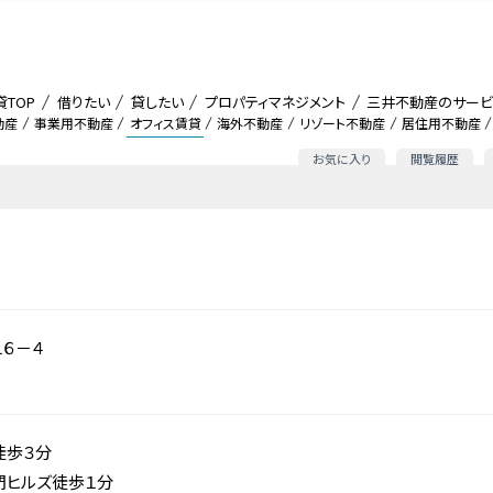
貸TOP
借りたい
貸したい
プロパティマネジメント
三井不動産のサービ
動産
事業用不動産
オフィス賃貸
海外不動産
リゾート不動産
居住用不動産
お気に入り
閲覧履歴
６－４
徒歩３分
門ヒルズ徒歩１分