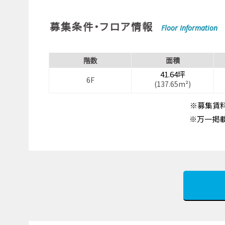
募集条件・フロア情報
Floor Information
階数
面積
41.64坪
6F
(137.65m²)
※募集賃料
※万一掲