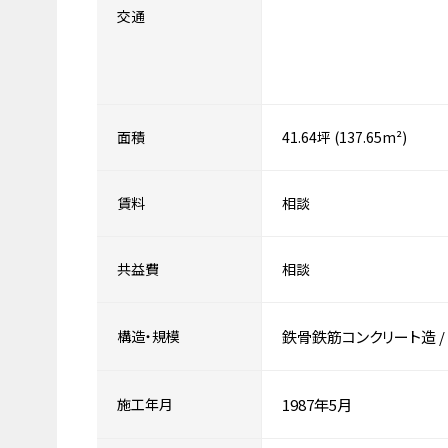
交通
面積
41.64坪 (137.65m²)
賃料
相談
共益費
相談
構造・規模
鉄骨鉄筋コンクリート造
/
施工年月
1987年5月