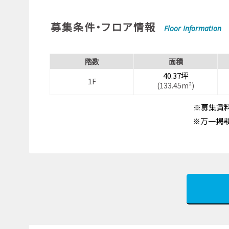
募集条件・フロア情報
Floor Information
階数
面積
40.37坪
1F
(133.45m²)
※募集賃料
※万一掲