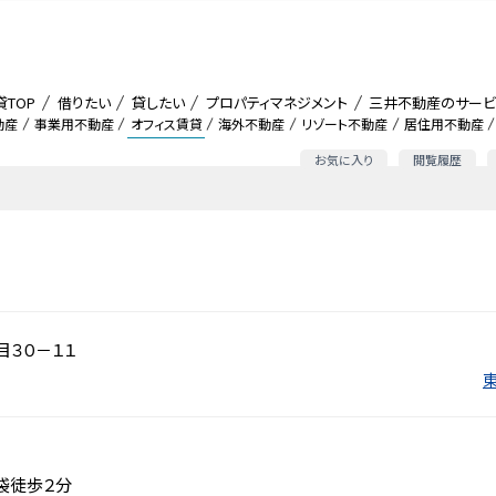
貸TOP
借りたい
貸したい
プロパティマネジメント
三井不動産のサービ
動産
事業用不動産
オフィス賃貸
海外不動産
リゾート不動産
居住用不動産
お気に入り
閲覧履歴
３０－１１
袋徒歩２分