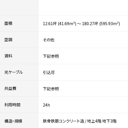
面積
12.61坪 (41.69m²) ～ 180.27坪 (595.93m²)
空調
その他
賃料
下記参照
光ケーブル
引込可
共益費
下記参照
利用時間
24h
構造・規模
鉄骨鉄筋コンクリート造
/
地上4階
地下3階