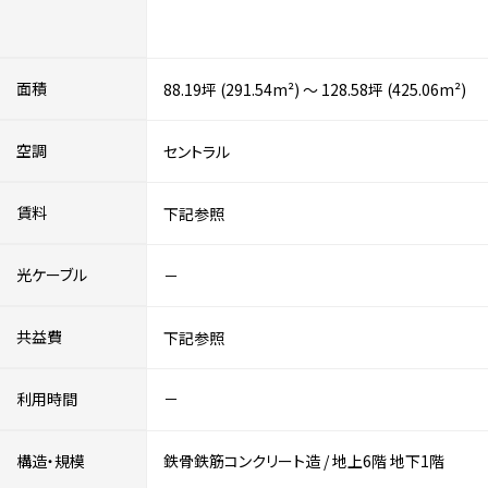
面積
88.19坪 (291.54m²) ～ 128.58坪 (425.06m²)
空調
セントラル
賃料
下記参照
光ケーブル
－
共益費
下記参照
利用時間
－
構造・規模
鉄骨鉄筋コンクリート造
/
地上6階
地下1階