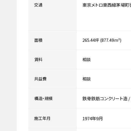
交通
東京メトロ東西線茅場町
面積
265.44坪 (877.49m²)
賃料
相談
共益費
相談
構造・規模
鉄骨鉄筋コンクリート造
/
施工年月
1974年9月