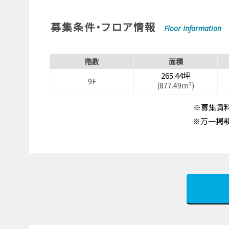
募集条件・フロア情報
Floor Information
階数
面積
265.44坪
9F
(877.49m²)
※募集賃料
※万一掲