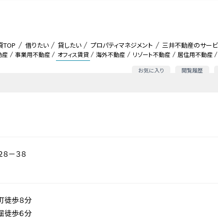
貸TOP
借りたい
貸したい
プロパティマネジメント
三井不動産のサービ
動産
事業用不動産
オフィス賃貸
海外不動産
リゾート不動産
居住用不動産
お気に入り
閲覧履歴
８－３８
町徒歩８分
堀徒歩６分