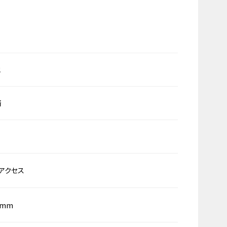
他
済
アクセス
0mm