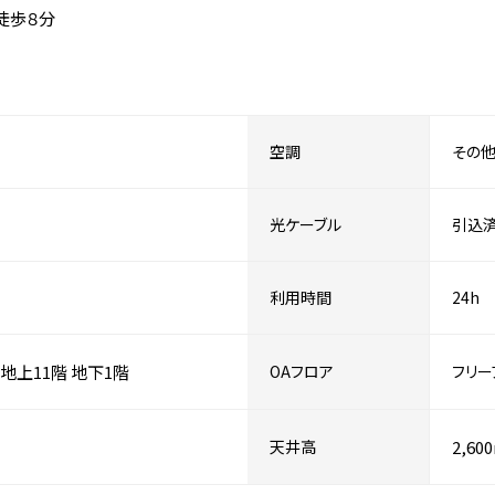
徒歩８分
空調
その
光ケーブル
引込
利用時間
24h
地上11階
地下1階
OAフロア
フリー
天井高
2,60