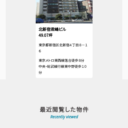
北新宿君嶋ビル
49.07坪
東京都新宿区北新宿４丁目８－１
６
東京メトロ東西線落合徒歩８分
中央・総武緩行線東中野徒歩１０
分
最近閲覧した物件
Recently viewed