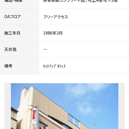
構造・規模
鉄骨鉄筋コンクリート造
/
地上4階
地下2階
OAフロア
フリーアクセス
施工年月
1986年3月
天井高
－
備考
ｾｯﾄｱｯﾌﾟｵﾌｨｽ