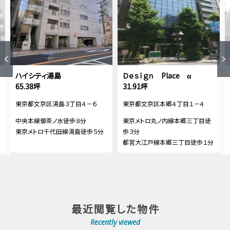
ハイシティ湯島
Ｄｅｓｉｇｎ Place α
65.38坪
31.91坪
東京都文京区湯島３丁目４－６
東京都文京区本郷４丁目１－４
中央本線御茶ノ水徒歩８分
東京メトロ丸ノ内線本郷三丁目徒
東京メトロ千代田線湯島徒歩５分
歩３分
都営大江戸線本郷三丁目徒歩１分
最近閲覧した物件
Recently viewed