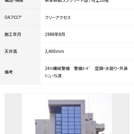
構造・規模
鉄骨鉄筋コンクリート造
/
地上10階
OAフロア
フリーアクセス
施工年月
1988年8月
天井高
2,400mm
24ｈ機械警備 警備ｶｰﾄﾞ 空調・水廻り・外装
備考
ﾘﾆｭｰｱﾙ済