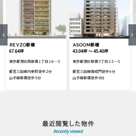
ＲＥＶＺＯ新橋
ＡＳＯＯＭ新橋
67.64坪
43.04坪 ～ 45.40坪
東京都港区西新橋１丁目１６－５
東京都港区新橋５丁目２３－５
都営三田線内幸町徒歩２分
都営三田線御成門徒歩４分
山手線新橋徒歩５分
山手線新橋徒歩９分
最近閲覧した物件
Recently viewed