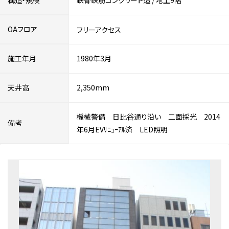
構造・規模
鉄骨鉄筋コンクリート造
/
地上9階
OAフロア
フリーアクセス
施工年月
1980年3月
天井高
2,350mm
機械警備 日比谷通り沿い 二面採光 2014
備考
年6月EVﾘﾆｭｰｱﾙ済 LED照明