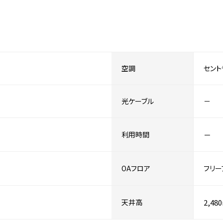
空調
セント
光ケーブル
－
利用時間
－
OAフロア
フリー
天井高
2,48