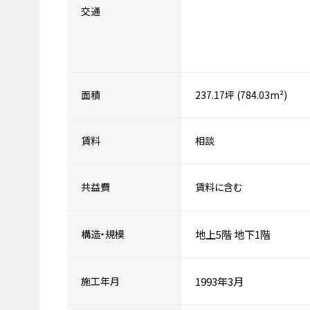
交通
面積
237.17坪 (784.03m²)
賃料
相談
共益費
賃料に含む
構造・規模
地上5階
地下1階
施工年月
1993年3月