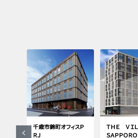
千歳市錦町オフィスＰ
ＴＨＥ ＶＩ
ＲＪ
ＳＡＰＰＯＲＯ