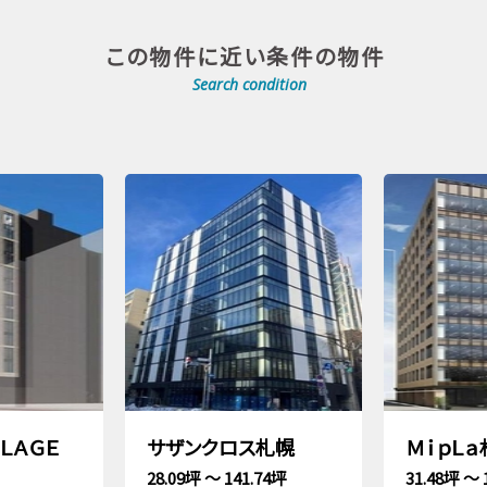
この物件に近い条件の物件
Search condition
ＬＬＡＧＥ
サザンクロス札幌
ＭｉｐＬ
28.09坪 ～ 141.74坪
31.48坪 ～ 