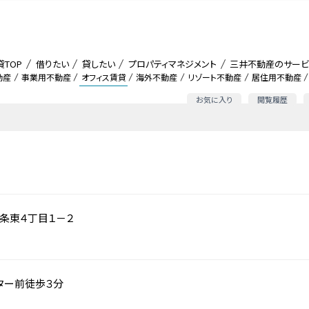
貸TOP
借りたい
貸したい
プロパティマネジメント
三井不動産のサービ
動産
事業用不動産
オフィス賃貸
海外不動産
リゾート不動産
居住用不動産
お気に入り
閲覧履歴
条東４丁目１－２
ター前徒歩３分