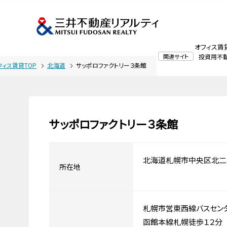
オフィス賃
関連サイト
投資用不
フィス賃貸TOP
北海道
サッポロファクトリー３条館
サッポロファクトリー３条館
北海道札幌市中央区北二
所在地
札幌市営東西線バスセン
函館本線札幌徒歩１２分