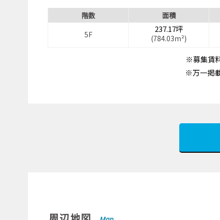
階数
面積
237.17坪
5F
(784.03m²)
※募集賃料
※万一掲
周辺地図
Map