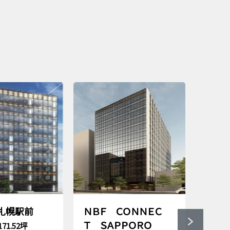
ａ札幌駅前
ＮＢＦ ＣＯＮＮＥＣ
リア
Ｔ ＳＡＰＰＯＲＯ
ル
171.52坪