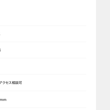
他
済
アクセス相談可
0mm