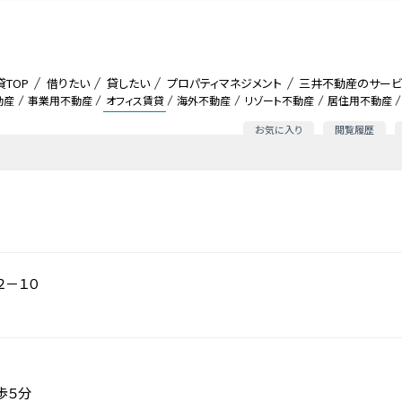
貸TOP
借りたい
貸したい
プロパティマネジメント
三井不動産のサービ
動産
事業用不動産
オフィス賃貸
海外不動産
リゾート不動産
居住用不動産
お気に入り
閲覧履歴
２－１０
歩５分