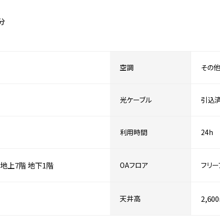
分
空調
その
光ケーブル
引込
利用時間
24h
地上7階
地下1階
OAフロア
フリー
天井高
2,60