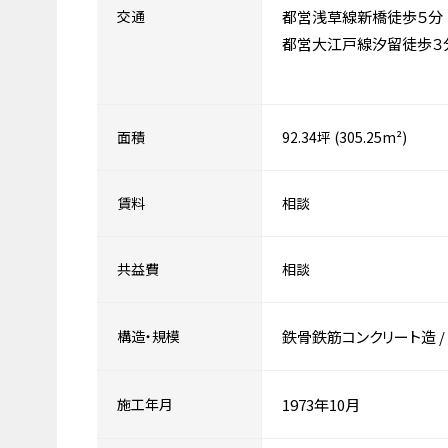
交通
都営浅草線新橋徒歩５分
都営大江戸線汐留徒歩３
面積
92.34坪 (305.25m²)
賃料
相談
共益費
相談
構造・規模
鉄骨鉄筋コンクリート造
/
施工年月
1973年10月