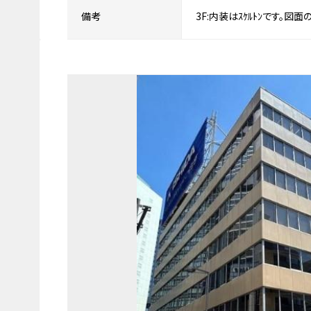
備考
3F:内装はｽｹﾙﾄﾝです。