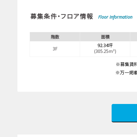
募集条件・フロア情報
Floor Information
階数
面積
92.34坪
3F
(305.25m²)
※募集賃料
※万一掲