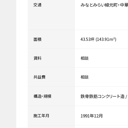
交通
みなとみらい線元町・中
面積
43.53坪 (143.91m²)
賃料
相談
共益費
相談
構造・規模
鉄骨鉄筋コンクリート造
/
施工年月
1991年12月