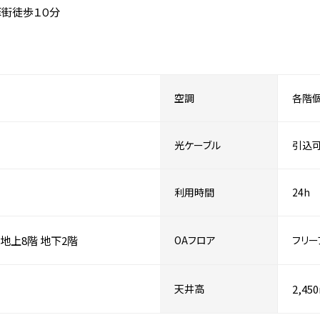
華街徒歩１０分
空調
各階
光ケーブル
引込
利用時間
24h
地上8階
地下2階
OAフロア
フリー
天井高
2,45