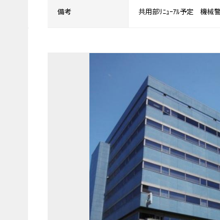
備考
共用部ﾘﾆｭｰｱﾙ予定 機械