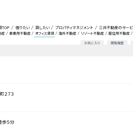
貸TOP
借りたい
貸したい
プロパティマネジメント
三井不動産のサービ
動産
事業用不動産
オフィス賃貸
海外不動産
リゾート不動産
居住用不動産
お気に入り
閲覧履歴
町２７３
徒歩５分