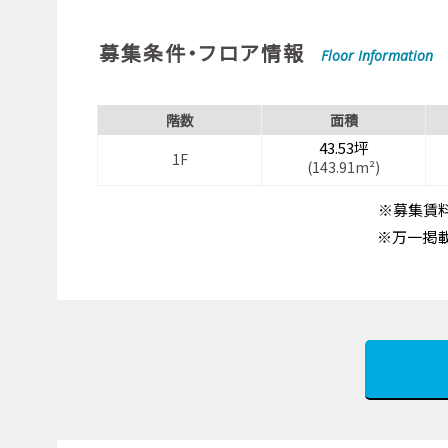
募集条件・フロア情報
Floor Information
階数
面積
43.53坪
1F
(143.91m²)
※募集賃料
※万一掲