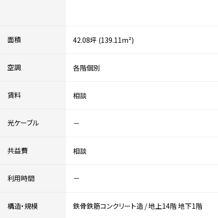
面積
42.08坪 (139.11m²)
空調
各階個別
賃料
相談
光ケーブル
－
共益費
相談
利用時間
－
構造・規模
鉄骨鉄筋コンクリート造
/
地上14階
地下1階