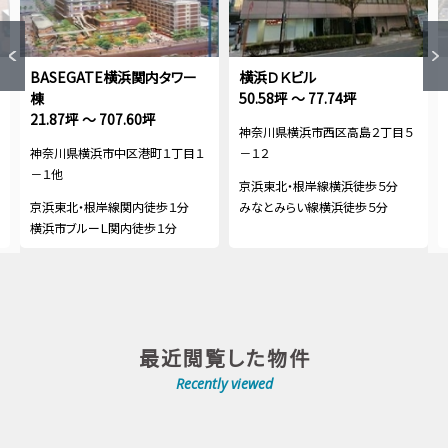
BASEGATE横浜関内タワー
横浜ＤＫビル
棟
50.58坪 ～ 77.74坪
21.87坪 ～ 707.60坪
神奈川県横浜市西区高島２丁目５
神奈川県横浜市中区港町１丁目１
－１２
－１他
京浜東北・根岸線横浜徒歩５分
京浜東北・根岸線関内徒歩１分
みなとみらい線横浜徒歩５分
横浜市ブルーＬ関内徒歩１分
最近閲覧した物件
Recently viewed