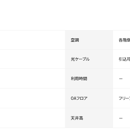
空調
各階
光ケーブル
引込
利用時間
－
OAフロア
フリー
天井高
－