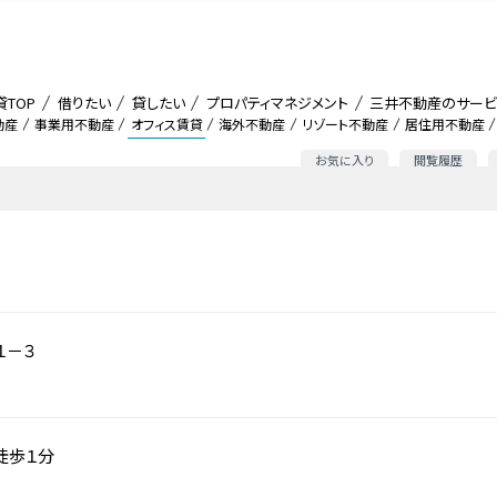
貸TOP
借りたい
貸したい
プロパティマネジメント
三井不動産のサービ
動産
事業用不動産
オフィス賃貸
海外不動産
リゾート不動産
居住用不動産
お気に入り
閲覧履歴
１－３
徒歩１分