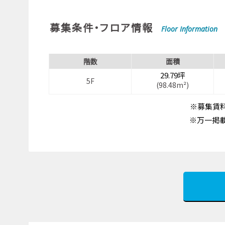
募集条件・フロア情報
Floor Information
階数
面積
29.79坪
5F
(98.48m²)
※募集賃料
※万一掲