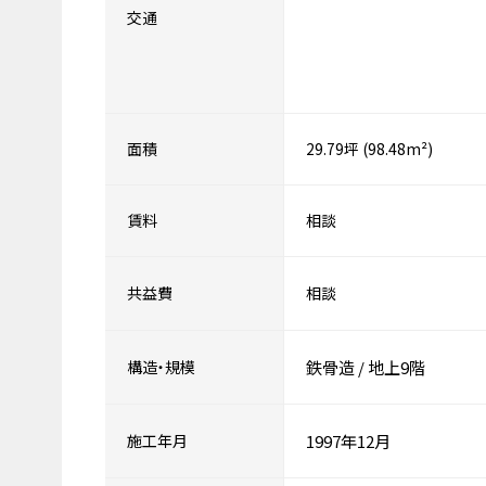
交通
面積
29.79坪 (98.48m²)
賃料
相談
共益費
相談
構造・規模
鉄骨造
/
地上9階
施工年月
1997年12月