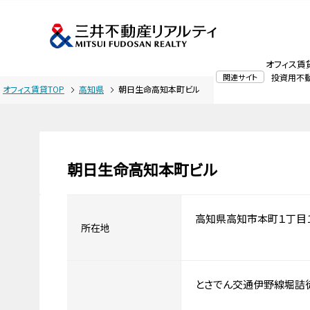
オフィス賃
関連サイト
投資用不
オフィス賃貸TOP
高知県
朝日生命高知本町ビル
朝日生命高知本町ビル
高知県高知市本町１丁目
所在地
とさでん交通伊野線堀詰