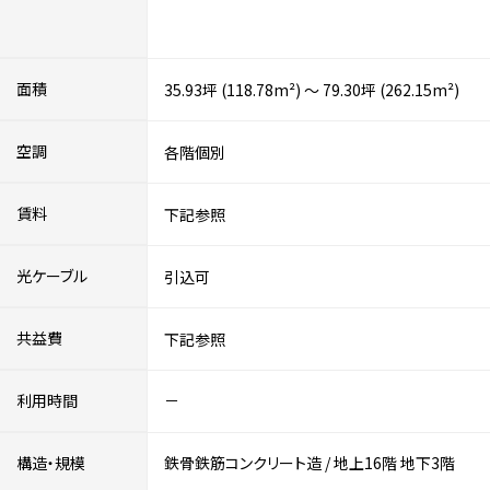
面積
35.93坪 (118.78m²) ～ 79.30坪 (262.15m²)
空調
各階個別
賃料
下記参照
光ケーブル
引込可
共益費
下記参照
利用時間
－
構造・規模
鉄骨鉄筋コンクリート造
/
地上16階
地下3階