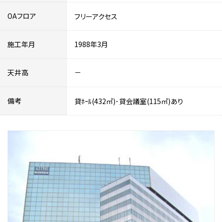
OAフロア
フリーアクセス
施工年月
1988年3月
天井高
－
備考
貸ﾎｰﾙ(432㎡)･貸会議室(115㎡)あり