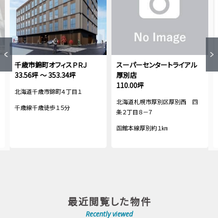
千歳市錦町オフィスＰＲＪ
スーパーセンタートライアル
33.56坪 ～ 353.34坪
厚別店
110.00坪
北海道千歳市錦町４丁目１
北海道札幌市厚別区厚別西 四
千歳線千歳徒歩１５分
条２丁目８－７
函館本線厚別約１㎞
最近閲覧した物件
Recently viewed