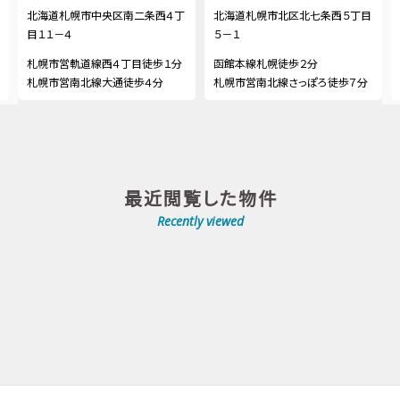
北海道札幌市中央区南二条西４丁
北海道札幌市北区北七条西５丁目
目１１－４
５－１
札幌市営軌道線西４丁目徒歩１分
函館本線札幌徒歩２分
札幌市営南北線大通徒歩４分
札幌市営南北線さっぽろ徒歩７分
最近閲覧した物件
Recently viewed