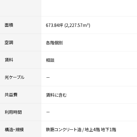
面積
673.84坪 (2,227.57m²)
空調
各階個別
賃料
相談
光ケーブル
－
共益費
賃料に含む
利用時間
－
構造・規模
鉄筋コンクリート造
/
地上4階
地下1階