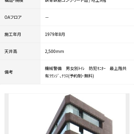
構造・規模
鉄骨鉄筋コンクリート造
/
地上9階
OAフロア
－
施工年月
1979年8月
天井高
2,500mm
機械警備 男女別ﾄｲﾚ 防犯ﾓﾆﾀｰ 最上階共
備考
有ﾗｳﾝｼﾞ、ﾃﾗｽ(予約制・無料)