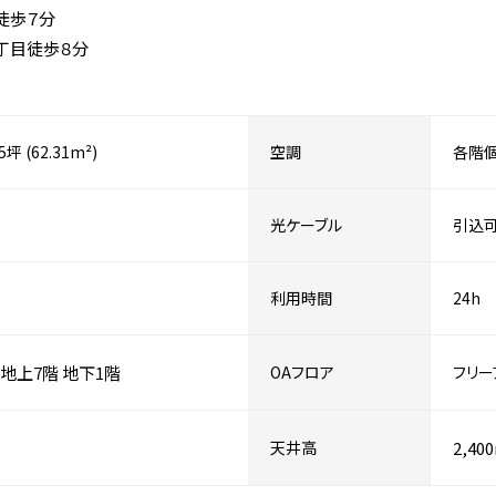
徒歩７分
丁目徒歩８分
85坪 (62.31m²)
空調
各階
光ケーブル
引込
利用時間
24h
地上7階
地下1階
OAフロア
フリー
天井高
2,40