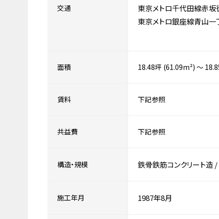
交通
東京メトロ千代田線赤坂
東京メトロ銀座線青山一
面積
18.48坪 (61.09m²) ～ 18.
賃料
下記参照
共益費
下記参照
構造・規模
鉄骨鉄筋コンクリート造
/
施工年月
1987年8月