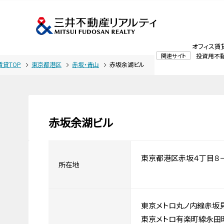
オフィス賃
関連サイト
投資用不
賃貸TOP
東京都港区
赤坂・青山
赤坂余湖ビル
赤坂余湖ビル
東京都港区赤坂４丁目８
所在地
東京メトロ丸ノ内線赤坂
東京メトロ有楽町線永田