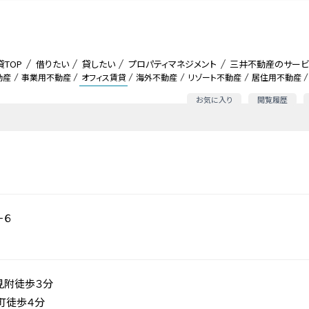
貸TOP
借りたい
貸したい
プロパティマネジメント
三井不動産のサービ
動産
事業用不動産
オフィス賃貸
海外不動産
リゾート不動産
居住用不動産
お気に入り
閲覧履歴
－６
見附徒歩３分
町徒歩４分