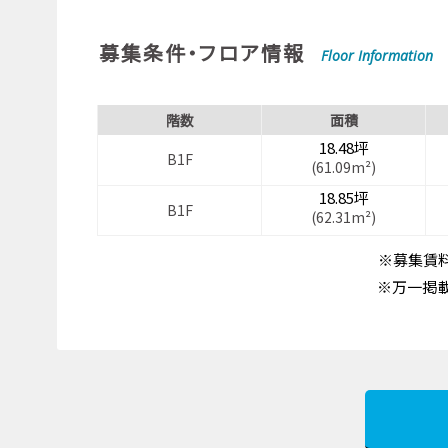
募集条件・フロア情報
Floor Information
階数
面積
18.48坪
B1F
(61.09m²)
18.85坪
B1F
(62.31m²)
※募集賃料
※万一掲