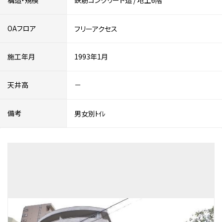
構造・規模
鉄筋コンクリート造
/
地上6階
OAフロア
フリーアクセス
施工年月
1993年1月
天井高
－
備考
男女別ﾄｲﾚ