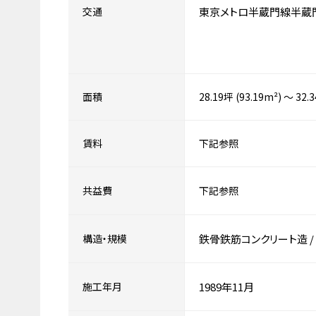
交通
東京メトロ半蔵門線半蔵
面積
28.19坪 (93.19m²) ～ 32.
賃料
下記参照
共益費
下記参照
構造・規模
鉄骨鉄筋コンクリート造
/
施工年月
1989年11月