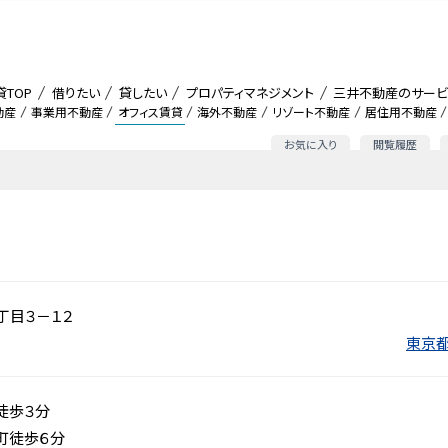
貸TOP
借りたい
貸したい
プロパティマネジメント
三井不動産のサービ
動産
事業用不動産
オフィス賃貸
海外不動産
リゾート不動産
居住用不動産
お気に入り
閲覧履歴
丁目３－１２
東京都
徒歩３分
町徒歩６分