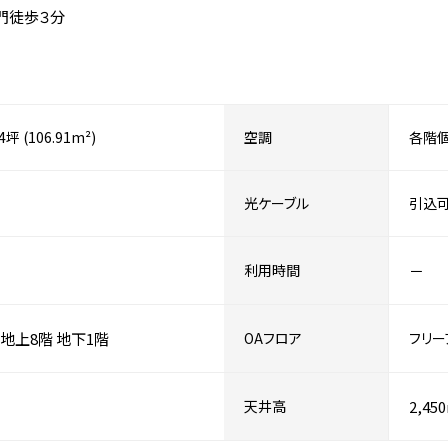
門徒歩３分
34坪 (106.91m²)
空調
各階
光ケーブル
引込
利用時間
－
地上8階
地下1階
OAフロア
フリー
天井高
2,45