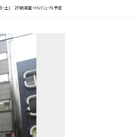
) 2F給湯室・ﾄｲﾚﾘﾆｭｰｱﾙ予定