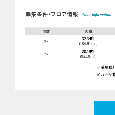
募集条件・フロア情報
Floor Information
階数
面積
32.34坪
2F
(106.91m²)
28.19坪
7F
(93.19m²)
※募集賃料
※万一掲