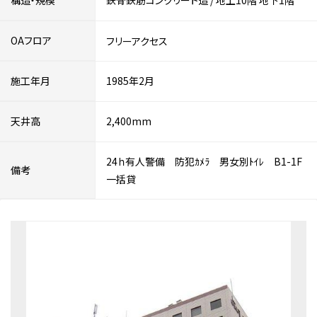
構造・規模
鉄骨鉄筋コンクリート造
/
地上10階
地下1階
OAフロア
フリーアクセス
施工年月
1985年2月
天井高
2,400mm
24ｈ有人警備 防犯ｶﾒﾗ 男女別ﾄｲﾚ B1-1F
備考
一括貸