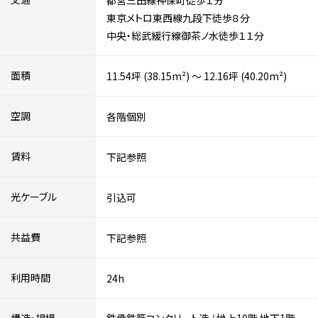
都営三田線神保町徒歩１分
東京メトロ東西線九段下徒歩８分
中央・総武緩行線御茶ノ水徒歩１１分
面積
11.54坪 (38.15m²) ～ 12.16坪 (40.20m²)
空調
各階個別
賃料
下記参照
光ケーブル
引込可
共益費
下記参照
利用時間
24h