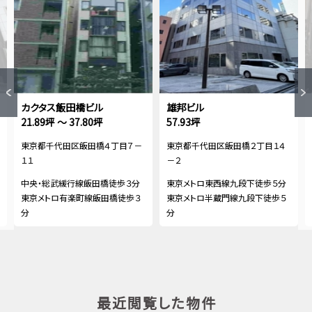
カクタス飯田橋ビル
雄邦ビル
21.89坪 ～ 37.80坪
57.93坪
東京都千代田区飯田橋４丁目７－
東京都千代田区飯田橋２丁目１４
１１
－２
中央・総武緩行線飯田橋徒歩３分
東京メトロ東西線九段下徒歩５分
東京メトロ有楽町線飯田橋徒歩３
東京メトロ半蔵門線九段下徒歩５
分
分
最近閲覧した物件