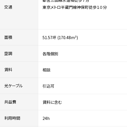
都営三田線水道橋徒歩７分
交通
東京メトロ半蔵門線神保町徒歩１０分
面積
51.57坪 (170.48m²)
空調
各階個別
賃料
相談
光ケーブル
引込可
共益費
賃料に含む
利用時間
24h