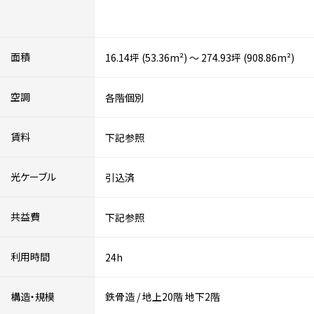
面積
16.14坪 (53.36m²) ～ 274.93坪 (908.86m²)
空調
各階個別
賃料
下記参照
光ケーブル
引込済
共益費
下記参照
利用時間
24h
構造・規模
鉄骨造
/
地上20階
地下2階