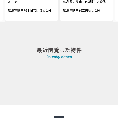
３－３４
広島県広島市中区基町１３番他
広島電鉄本線十日市町徒歩１分
広島電鉄本線立町徒歩１分
最近閲覧した物件
Recently viewed