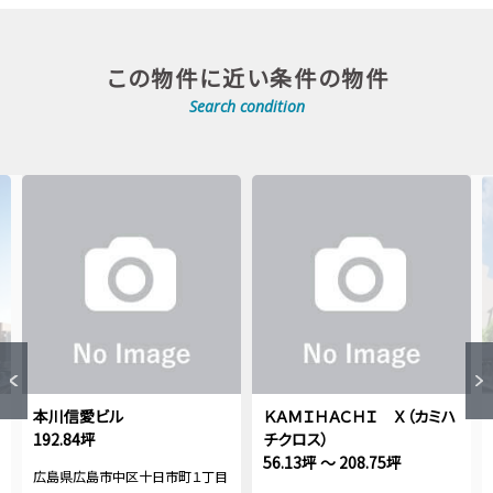
この物件に近い条件の物件
Search condition
本川信愛ビル
ＫＡＭＩＨＡＣＨＩ Ｘ（カミハ
192.84坪
チクロス）
56.13坪 ～ 208.75坪
広島県広島市中区十日市町１丁目