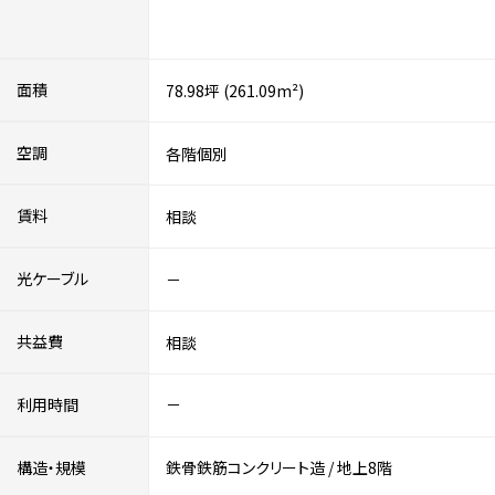
面積
78.98坪 (261.09m²)
空調
各階個別
賃料
相談
光ケーブル
－
共益費
相談
利用時間
－
構造・規模
鉄骨鉄筋コンクリート造
/
地上8階