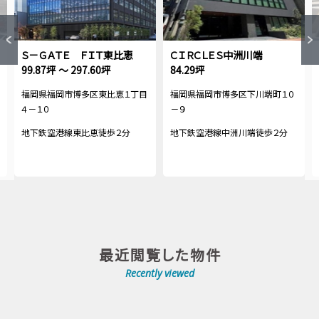
Ｓ－ＧＡＴＥ ＦＩＴ東比恵
ＣＩＲＣＬＥＳ中洲川端
99.87坪 ～ 297.60坪
84.29坪
福岡県福岡市博多区東比恵１丁目
福岡県福岡市博多区下川端町１０
４－１０
－９
地下鉄空港線東比恵徒歩２分
地下鉄空港線中洲川端徒歩２分
最近閲覧した物件
Recently viewed