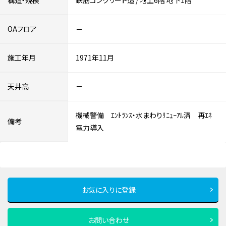
構造・規模
鉄筋コンクリート造
/
地上6階
地下1階
OAフロア
－
施工年月
1971年11月
天井高
－
機械警備 ｴﾝﾄﾗﾝｽ・水まわりﾘﾆｭｰｱﾙ済 再ｴﾈ
備考
電力導入
お気に入りに登録
お問い合わせ