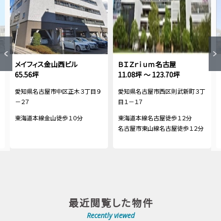
メイフィス金山西ビル
ＢＩＺｒｉｕｍ名古屋
65.56坪
11.08坪 ～ 123.70坪
愛知県名古屋市中区正木３丁目９
愛知県名古屋市西区則武新町３丁
－２７
目１－１７
東海道本線金山徒歩１０分
東海道本線名古屋徒歩１２分
名古屋市東山線名古屋徒歩１２分
最近閲覧した物件
Recently viewed