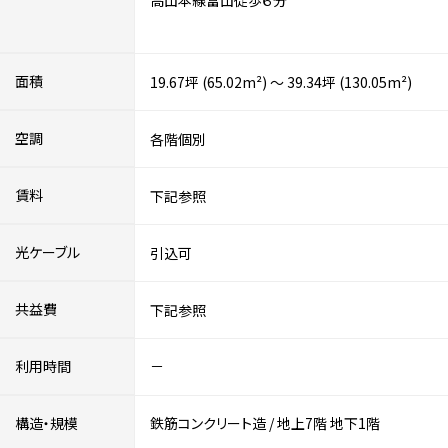
高山本線富山徒歩６分
面積
19.67坪 (65.02m²) ～ 39.34坪 (130.05m²)
空調
各階個別
賃料
下記参照
光ケーブル
引込可
共益費
下記参照
利用時間
－
構造・規模
鉄筋コンクリート造
/
地上7階
地下1階