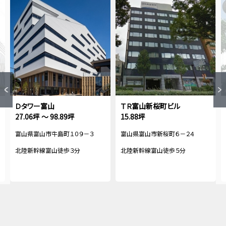
Ｄタワー富山
ＴＲ富山新桜町ビル
27.06坪 ～ 98.89坪
15.88坪
富山県富山市牛島町１０９－３
富山県富山市新桜町６－２４
北陸新幹線富山徒歩３分
北陸新幹線富山徒歩５分