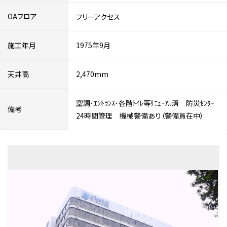
OAフロア
フリーアクセス
施工年月
1975年9月
天井高
2,470mm
空調･ｴﾝﾄﾗﾝｽ･各階ﾄｲﾚ等ﾘﾆｭｰｱﾙ済 防災ｾﾝﾀｰ
備考
24時間管理 機械警備あり（警備員在中）