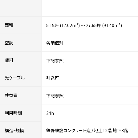
面積
5.15坪 (17.02m²) ～ 27.65坪 (91.40m²)
空調
各階個別
賃料
下記参照
光ケーブル
引込可
共益費
下記参照
利用時間
24h
構造・規模
鉄骨鉄筋コンクリート造
/
地上12階
地下3階