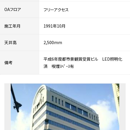
OAフロア
フリーアクセス
施工年月
1991年10月
天井高
2,500mm
平成6年度都市景観賞受賞ビル LED照明化
備考
済 喫煙ｽﾍﾟｰｽ有