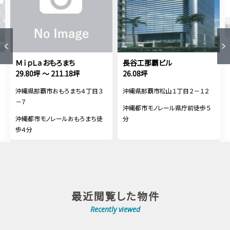
ＭｉｐＬａおもろまち
長谷工那覇ビル
29.80坪 ～ 211.18坪
26.08坪
沖縄県那覇市おもろまち４丁目３
沖縄県那覇市松山１丁目２－１２
－７
沖縄都市モノレール県庁前徒歩５
沖縄都市モノレールおもろまち徒
分
歩４分
最近閲覧した物件
Recently viewed