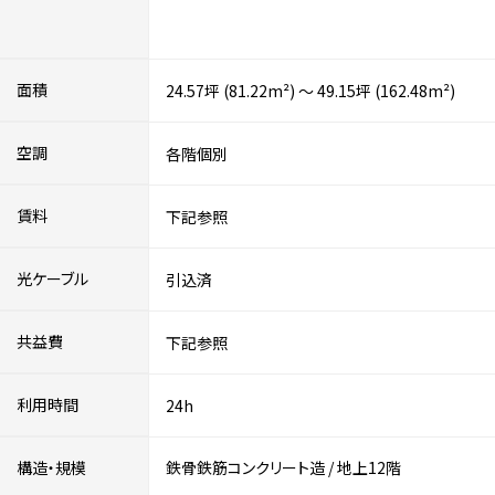
面積
24.57坪 (81.22m²) ～ 49.15坪 (162.48m²)
空調
各階個別
賃料
下記参照
光ケーブル
引込済
共益費
下記参照
利用時間
24h
構造・規模
鉄骨鉄筋コンクリート造
/
地上12階