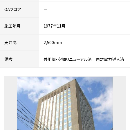
OAフロア
－
施工年月
1977年11月
天井高
2,500mm
備考
共用部・空調リニューアル済 再ｴﾈ電力導入済