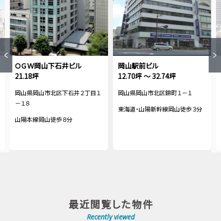
ＯＧＷ岡山下石井ビル
岡山駅前ビル
21.18坪
12.70坪 ～ 32.74坪
岡山県岡山市北区下石井２丁目１
岡山県岡山市北区錦町１－１
－１８
東海道・山陽新幹線岡山徒歩３分
山陽本線岡山徒歩８分
最近閲覧した物件
Recently viewed