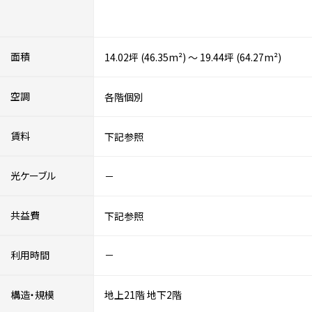
面積
14.02坪 (46.35m²) ～ 19.44坪 (64.27m²)
空調
各階個別
賃料
下記参照
光ケーブル
－
共益費
下記参照
利用時間
－
構造・規模
地上21階
地下2階