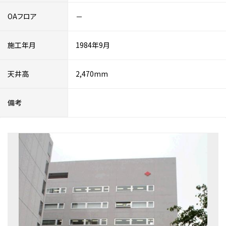
OAフロア
－
施工年月
1984年9月
天井高
2,470mm
備考