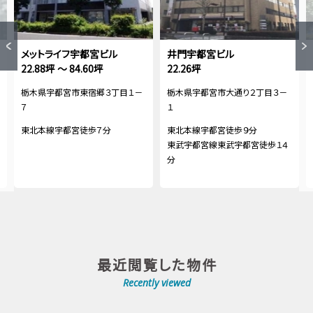
メットライフ宇都宮ビル
井門宇都宮ビル
22.88坪 ～ 84.60坪
22.26坪
栃木県宇都宮市東宿郷３丁目１－
栃木県宇都宮市大通り２丁目３－
７
１
東北本線宇都宮徒歩７分
東北本線宇都宮徒歩９分
東武宇都宮線東武宇都宮徒歩１４
分
最近閲覧した物件
Recently viewed