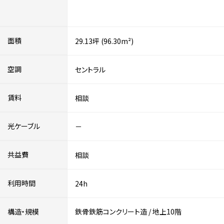
面積
29.13坪 (96.30m²)
空調
セントラル
賃料
相談
光ケーブル
－
共益費
相談
利用時間
24h
構造・規模
鉄骨鉄筋コンクリート造
/
地上10階