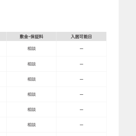
敷金・保証料
入居可能日
相談
－
相談
－
相談
－
相談
－
相談
－
相談
－