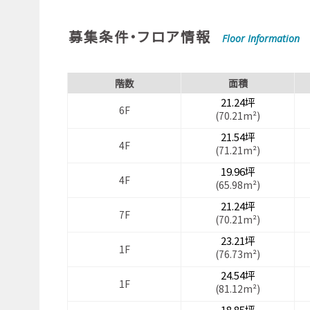
募集条件・フロア情報
Floor Information
階数
面積
21.24坪
6F
(70.21m²)
21.54坪
4F
(71.21m²)
19.96坪
4F
(65.98m²)
21.24坪
7F
(70.21m²)
23.21坪
1F
(76.73m²)
24.54坪
1F
(81.12m²)
18.85坪