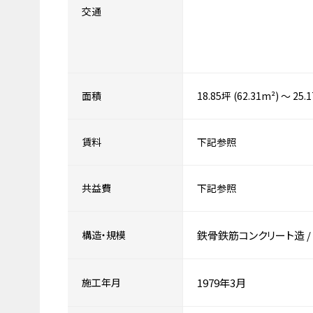
交通
面積
18.85坪 (62.31m²) ～ 25.
賃料
下記参照
共益費
下記参照
構造・規模
鉄骨鉄筋コンクリート造
/
施工年月
1979年3月