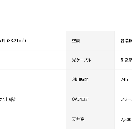
17坪 (83.21m²)
空調
各階
光ケーブル
引込
利用時間
24h
地上9階
OAフロア
フリー
天井高
2,50