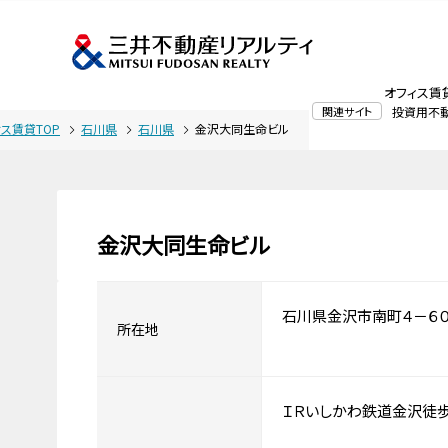
オフィス賃
関連サイト
投資用不
ィス賃貸TOP
石川県
石川県
金沢大同生命ビル
金沢大同生命ビル
石川県金沢市南町４－６
所在地
ＩＲいしかわ鉄道金沢徒歩