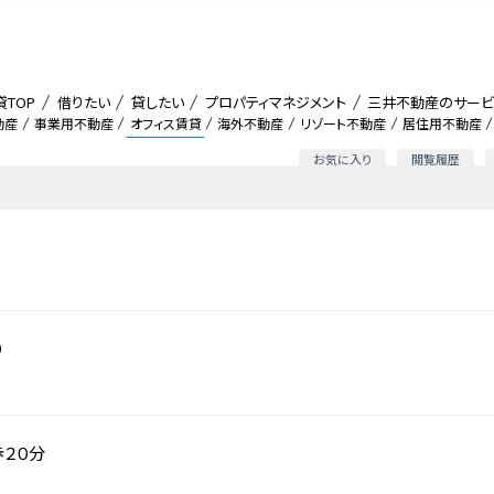
貸TOP
借りたい
貸したい
プロパティマネジメント
三井不動産のサービ
動産
事業用不動産
オフィス賃貸
海外不動産
リゾート不動産
居住用不動産
お気に入り
閲覧履歴
０
２０分