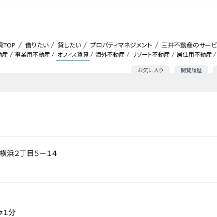
貸TOP
借りたい
貸したい
プロパティマネジメント
三井不動産のサービ
動産
事業用不動産
オフィス賃貸
海外不動産
リゾート不動産
居住用不動産
お気に入り
閲覧履歴
横浜２丁目５－１４
歩１分