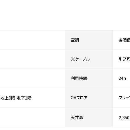
空調
各階
光ケーブル
引込
利用時間
24h
地上9階
地下1階
OAフロア
フリー
天井高
2,35