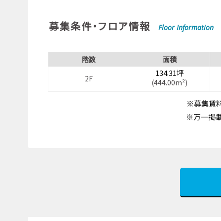
募集条件・フロア情報
Floor Information
階数
面積
134.31坪
2F
(444.00m²)
※募集賃料
※万一掲