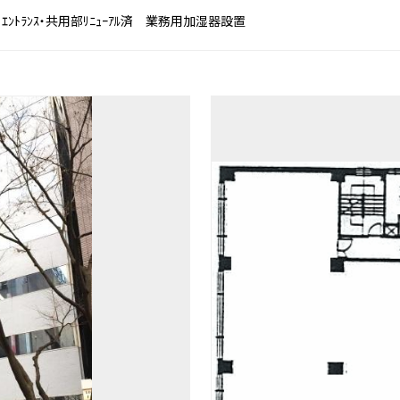
ﾝﾄﾗﾝｽ・共用部ﾘﾆｭｰｱﾙ済 業務用加湿器設置