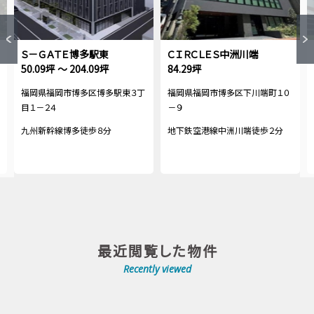
Ｓ－ＧＡＴＥ博多駅東
ＣＩＲＣＬＥＳ中洲川端
50.09坪 ～ 204.09坪
84.29坪
福岡県福岡市博多区博多駅東３丁
福岡県福岡市博多区下川端町１０
目１－２４
－９
九州新幹線博多徒歩８分
地下鉄空港線中洲川端徒歩２分
最近閲覧した物件
Recently viewed