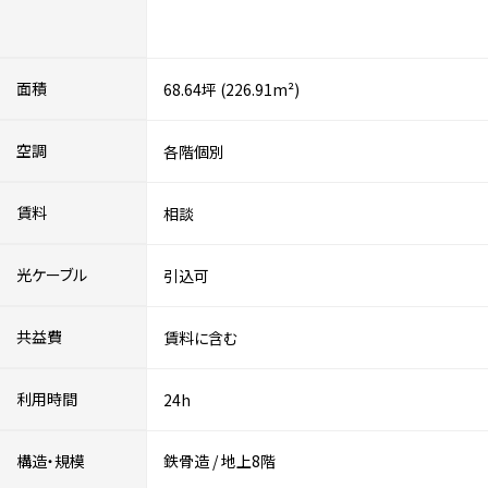
面積
68.64坪 (226.91m²)
空調
各階個別
賃料
相談
光ケーブル
引込可
共益費
賃料に含む
利用時間
24h
構造・規模
鉄骨造
/
地上8階