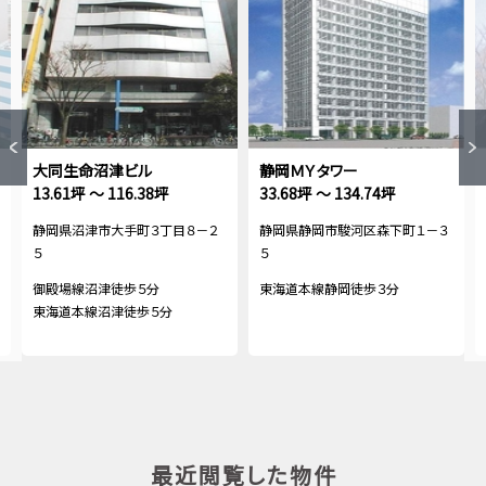
大同生命沼津ビル
静岡ＭＹタワー
13.61坪 ～ 116.38坪
33.68坪 ～ 134.74坪
静岡県沼津市大手町３丁目８－２
静岡県静岡市駿河区森下町１－３
５
５
御殿場線沼津徒歩５分
東海道本線静岡徒歩３分
東海道本線沼津徒歩５分
最近閲覧した物件