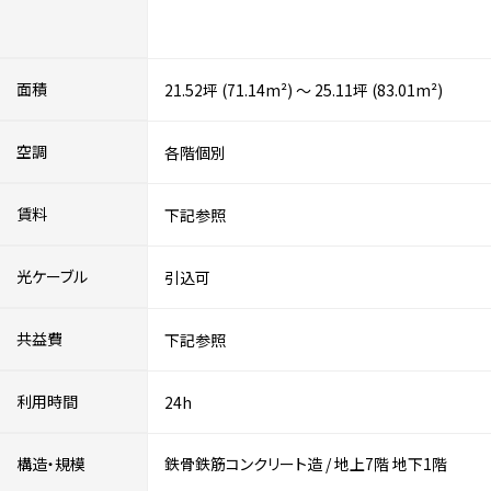
面積
21.52坪 (71.14m²) ～ 25.11坪 (83.01m²)
空調
各階個別
賃料
下記参照
光ケーブル
引込可
共益費
下記参照
利用時間
24h
構造・規模
鉄骨鉄筋コンクリート造
/
地上7階
地下1階