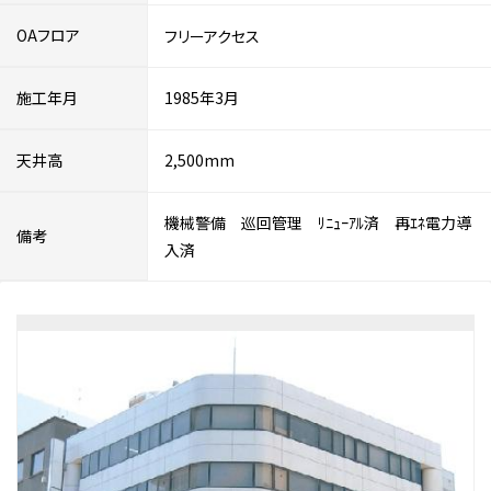
OAフロア
フリーアクセス
施工年月
1985年3月
天井高
2,500mm
機械警備 巡回管理 ﾘﾆｭｰｱﾙ済 再ｴﾈ電力導
備考
入済