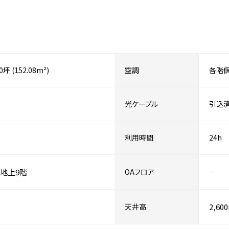
00坪 (152.08m²)
空調
各階
光ケーブル
引込
利用時間
24h
地上9階
OAフロア
－
天井高
2,60