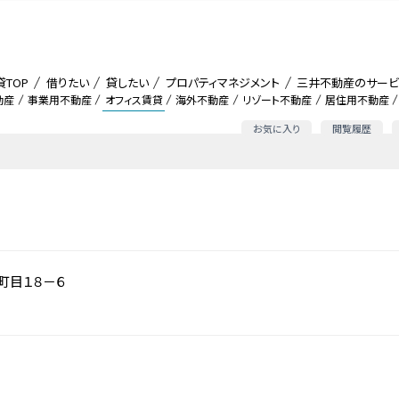
貸TOP
借りたい
貸したい
プロパティマネジメント
三井不動産のサービ
動産
事業用不動産
オフィス賃貸
海外不動産
リゾート不動産
居住用不動産
お気に入り
閲覧履歴
町目１８－６