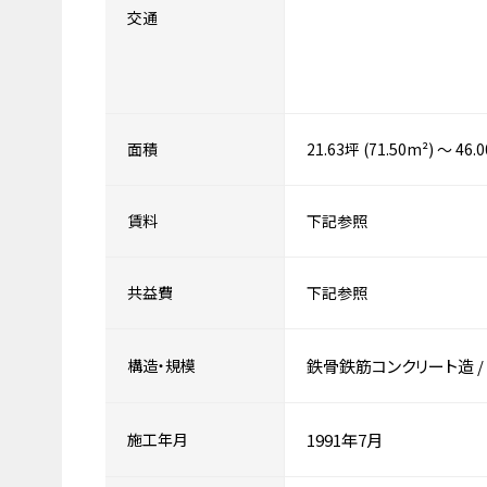
交通
面積
21.63坪 (71.50m²) ～ 46.
賃料
下記参照
共益費
下記参照
構造・規模
鉄骨鉄筋コンクリート造
/
施工年月
1991年7月