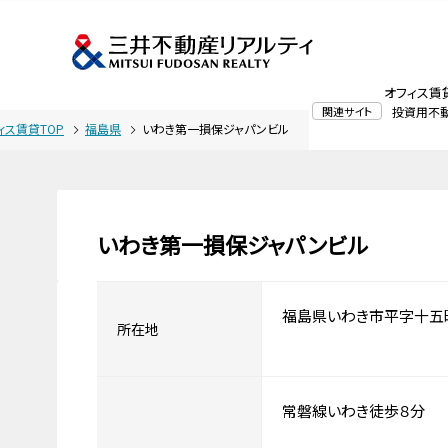
オフィス賃
関連サイト
投資用不
ィス賃貸TOP
福島県
いわき第一損保ジャパンビル
いわき第一損保ジャパンビル
福島県いわき市平字十五
所在地
常磐線いわき徒歩８分