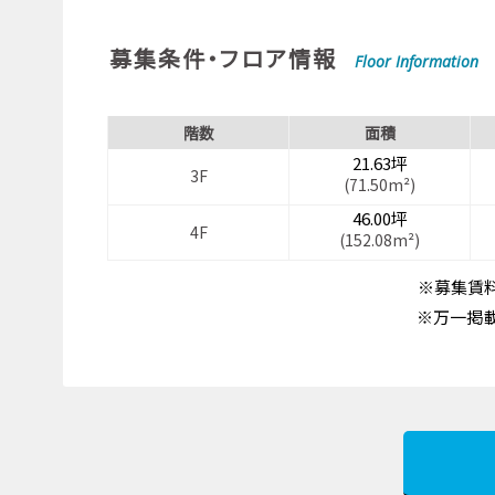
募集条件・フロア情報
Floor Information
階数
面積
21.63坪
3F
(71.50m²)
46.00坪
4F
(152.08m²)
※募集賃料
※万一掲