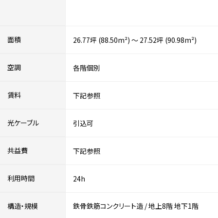
面積
26.77坪 (88.50m²) ～ 27.52坪 (90.98m²)
空調
各階個別
賃料
下記参照
光ケーブル
引込可
共益費
下記参照
利用時間
24h
構造・規模
鉄骨鉄筋コンクリート造
/
地上8階
地下1階