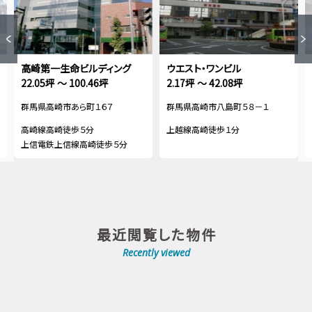
高崎第一生命ビルディング
ウエスト・ワンビル
22.05坪 ～ 100.46坪
2.17坪 ～ 42.08坪
群馬県高崎市あら町１６７
群馬県高崎市八島町５８－１
高崎線高崎徒歩５分
上越線高崎徒歩１分
上信電鉄上信線高崎徒歩５分
最近閲覧した物件
Recently viewed